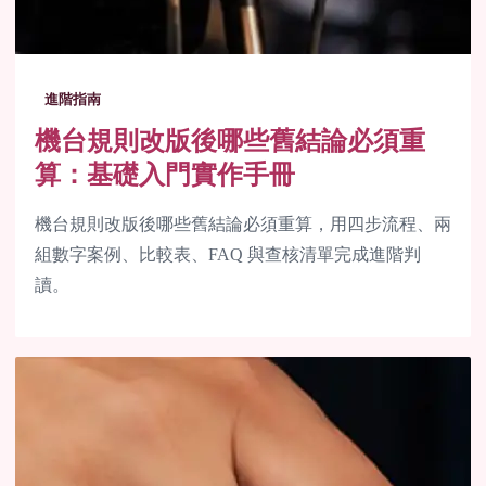
進階指南
機台規則改版後哪些舊結論必須重
算：基礎入門實作手冊
機台規則改版後哪些舊結論必須重算，用四步流程、兩
組數字案例、比較表、FAQ 與查核清單完成進階判
讀。