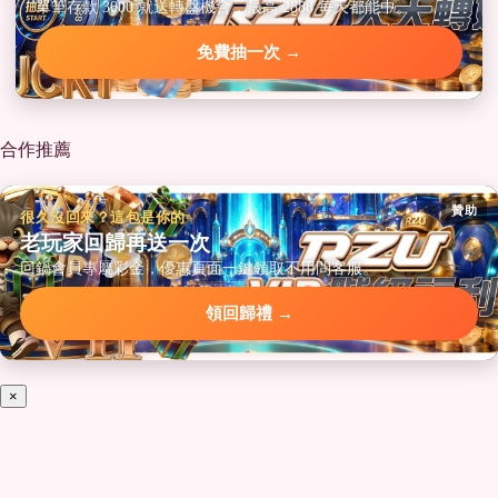
單筆存款 3000 就送轉盤機會，最高 2888 每天都能中。
免費抽一次 →
合作推薦
贊助
很久沒回來？這包是你的
老玩家回歸再送一次
回鍋會員專屬彩金，優惠頁面一鍵領取不用問客服。
領回歸禮 →
×