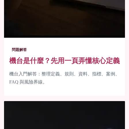
問題解答
機台是什麼？先用一頁弄懂核心定義
機台入門解答：整理定義、規則、資料、指標、案例、
FAQ 與風險界線。