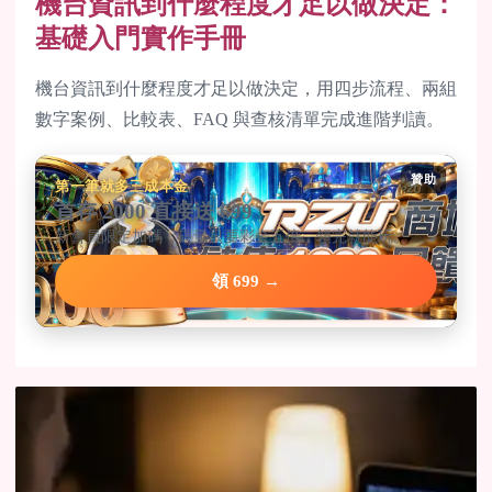
機台資訊到什麼程度才足以做決定：
基礎入門實作手冊
機台資訊到什麼程度才足以做決定，用四步流程、兩組
數字案例、比較表、FAQ 與查核清單完成進階判讀。
贊助
第一筆就多三成本金
首存 2000 直接送 699
新會員限定加碼，碼量只要彩金五倍，領完就能玩。
領 699 →