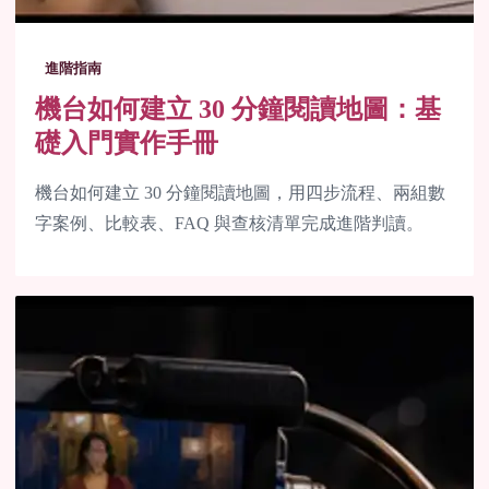
進階指南
機台如何建立 30 分鐘閱讀地圖：基
礎入門實作手冊
機台如何建立 30 分鐘閱讀地圖，用四步流程、兩組數
字案例、比較表、FAQ 與查核清單完成進階判讀。