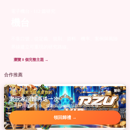
電子機台 · 112 篇研究
機台
不靠口號，從定義、規則、資料、機率、案例與風險
界線建立可重現的研究路線。
瀏覽 8 個完整主題 →
合作推薦
贊助
很久沒回來？這包是你的
老玩家回歸再送一次
回鍋會員專屬彩金，優惠頁面一鍵領取不用問客服。
領回歸禮 →