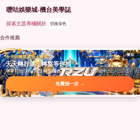
嚦咕娛樂城-機台美學誌
探索
主題
專欄
關於
切換深色
合作推薦
贊助
今天的轉盤還沒人轉走
天天轉好運，轉盤等你抽
單筆存款 3000 就送轉盤機會，最高 2888 每天都能中。
免費抽一次 →