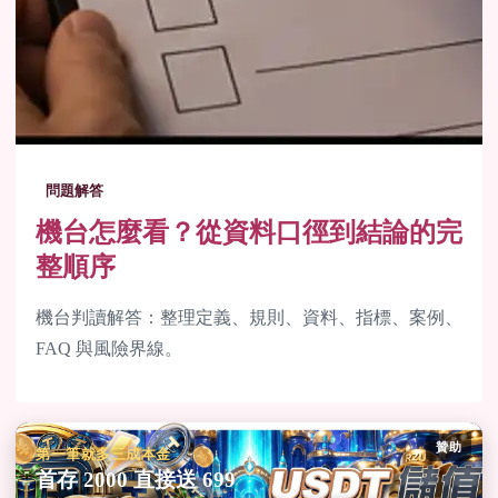
問題解答
機台怎麼看？從資料口徑到結論的完
整順序
機台判讀解答：整理定義、規則、資料、指標、案例、
FAQ 與風險界線。
贊助
第一筆就多三成本金
首存 2000 直接送 699