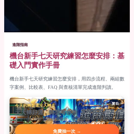
進階指南
機台新手七天研究練習怎麼安排：基
礎入門實作手冊
機台新手七天研究練習怎麼安排，用四步流程、兩組數
字案例、比較表、FAQ 與查核清單完成進階判讀。
贊助
今天的轉盤還沒人轉走
天天轉好運，轉盤等你抽
單筆存款 3000 就送轉盤機會，最高 2888 每天都能中。
免費抽一次 →