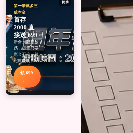
贊助
第一筆就多三
成本金
首存
2000 直
接送 699
新會員限定加
碼，碼量只要
彩金五倍，領
完就能玩。
領 699
→