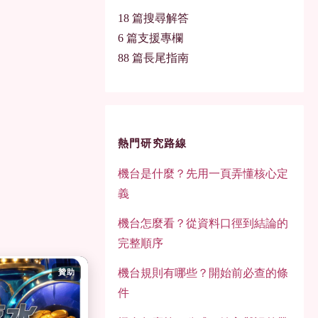
18 篇搜尋解答
6 篇支援專欄
88 篇長尾指南
熱門研究路線
機台是什麼？先用一頁弄懂核心定
義
機台怎麼看？從資料口徑到結論的
完整順序
機台規則有哪些？開始前必查的條
贊助
件