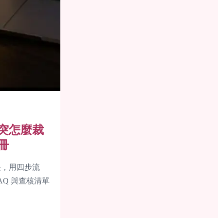
突怎麼裁
冊
決，用四步流
Q 與查核清單