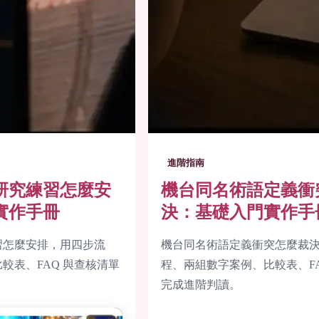
進階指南
研究練習怎麼安
機台同名術語定義衝
實作手冊
決：基礎入門實作手
習怎麼安排，用四步流
機台同名術語定義衝突怎麼裁
較表、FAQ 與查核清單
程、兩組數字案例、比較表、FA
完成進階判讀。