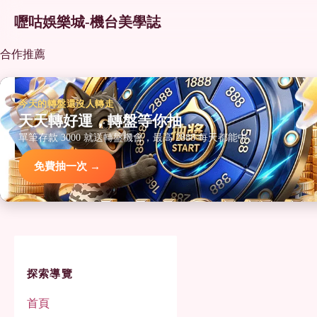
嚦咕娛樂城-機台美學誌
合作推薦
今天的轉盤還沒人轉走
天天轉好運，轉盤等你抽
單筆存款 3000 就送轉盤機會，最高 2888 每天都能中。
免費抽一次 →
探索導覽
首頁