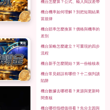
機台怎麼算？公式、輸入與誤差帶
機台機率如何理解？別把短期結果
當規律
機台賠率怎麼換算？價格與機率的
差別
贊助
機台策略怎麼建立？可重現的四步
流程
機台新手怎麼開始？第一份檢核表
機台常見錯誤有哪些？十二個判讀
陷阱
機台數據去哪裡看？來源與更新時
間查核
機台哪些指標值得看？先分主因與