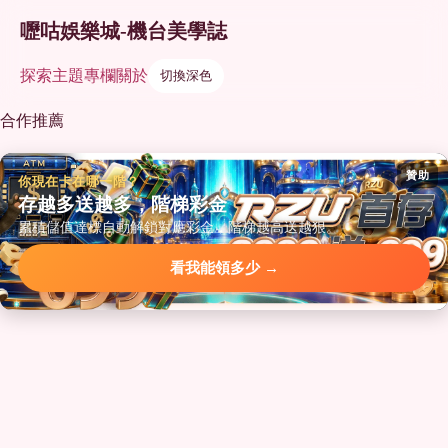
嚦咕娛樂城-機台美學誌
探索
主題
專欄
關於
切換深色
合作推薦
贊助
你現在卡在哪一階？
存越多送越多，階梯彩金
累積儲值達標自動解鎖對應彩金，階梯越高送越狠。
看我能領多少 →