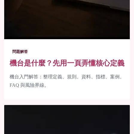
問題解答
機台是什麼？先用一頁弄懂核心定義
機台入門解答：整理定義、規則、資料、指標、案例、
FAQ 與風險界線。