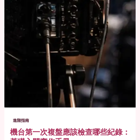
進階指南
機台第一次複盤應該檢查哪些紀錄：