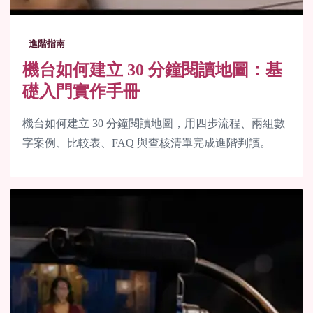
進階指南
機台如何建立 30 分鐘閱讀地圖：基
礎入門實作手冊
機台如何建立 30 分鐘閱讀地圖，用四步流程、兩組數
字案例、比較表、FAQ 與查核清單完成進階判讀。