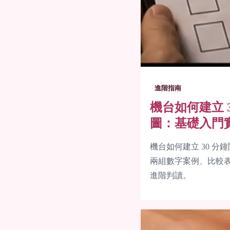
進階指南
機台如何建立 
圖：基礎入門
機台如何建立 30 
兩組數字案例、比較表
進階判讀。