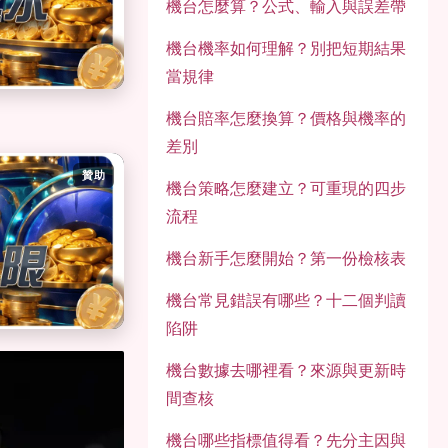
機台怎麼算？公式、輸入與誤差帶
機台機率如何理解？別把短期結果
當規律
機台賠率怎麼換算？價格與機率的
差別
贊助
機台策略怎麼建立？可重現的四步
流程
機台新手怎麼開始？第一份檢核表
機台常見錯誤有哪些？十二個判讀
陷阱
機台數據去哪裡看？來源與更新時
間查核
機台哪些指標值得看？先分主因與