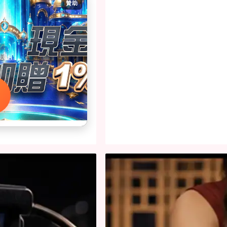
贊助
，
鎖
送