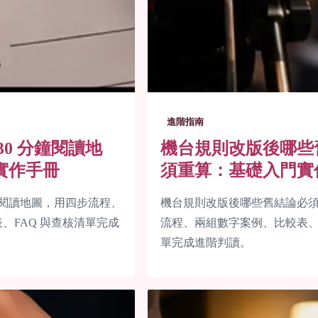
進階指南
30 分鐘閱讀地
機台規則改版後哪些
實作手冊
須重算：基礎入門實
分鐘閱讀地圖，用四步流程、
機台規則改版後哪些舊結論必
、FAQ 與查核清單完成
流程、兩組數字案例、比較表、F
單完成進階判讀。