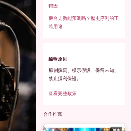
輔因
機台走勢能預測嗎？歷史序列的正
確用途
編輯原則
原創撰寫、標示假設、保留未知、
禁止獲利保證。
查看完整政策
合作推薦
贊助