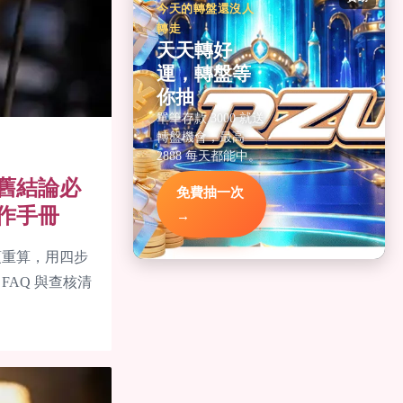
今天的轉盤還沒人
轉走
天天轉好
運，轉盤等
你抽
單筆存款 3000 就送
轉盤機會，最高
2888 每天都能中。
舊結論必
免費抽一次
作手冊
→
須重算，用四步
AQ 與查核清