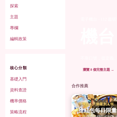
探索
主題
電子機台 · 112 篇
專欄
機台
編輯政策
不靠口號，從定義
核心分類
瀏覽 8 個完整主題 →
基礎入門
合作推薦
資料查證
機率價格
手慢的人只能看別人領
搶紅包每日限量
策略流程
當日存款達標即可到首