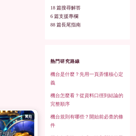
18 篇搜尋解答
6 篇支援專欄
88 篇長尾指南
熱門研究路線
機台是什麼？先用一頁弄懂核心定
義
機台怎麼看？從資料口徑到結論的
完整順序
機台規則有哪些？開始前必查的條
贊助
件