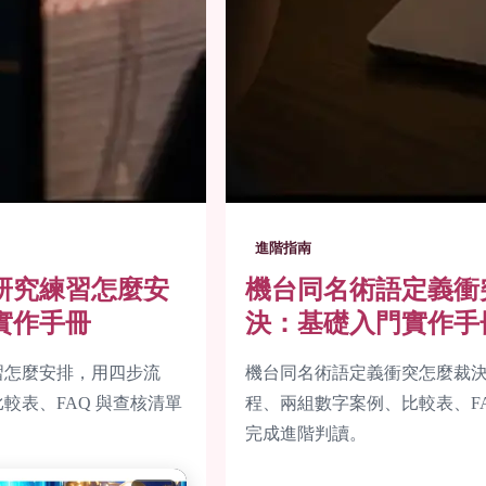
進階指南
研究練習怎麼安
機台同名術語定義衝
實作手冊
決：基礎入門實作手
習怎麼安排，用四步流
機台同名術語定義衝突怎麼裁
較表、FAQ 與查核清單
程、兩組數字案例、比較表、FA
完成進階判讀。