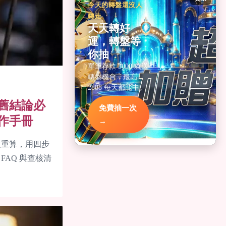
今天的轉盤還沒人
轉走
天天轉好
運，轉盤等
你抽
單筆存款 3000 就送
轉盤機會，最高
2888 每天都能中。
舊結論必
免費抽一次
作手冊
→
須重算，用四步
AQ 與查核清