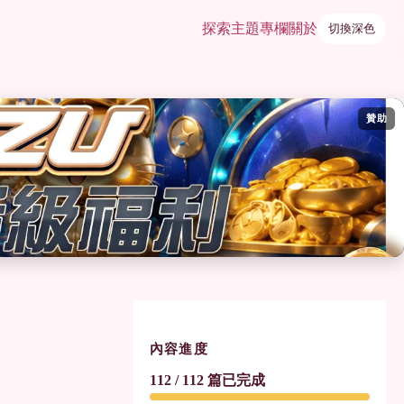
探索
主題
專欄
關於
切換深色
贊助
內容進度
112 / 112 篇已完成