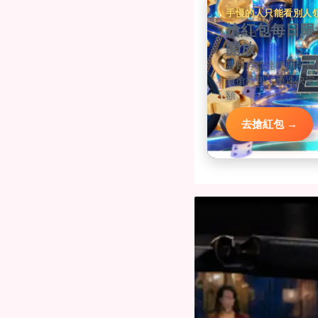
手慢的人只能看別人
搶紅包每日限
開放
當日存款達標即可到
頁搶紅包，手速決定
額。
去搶紅包 →