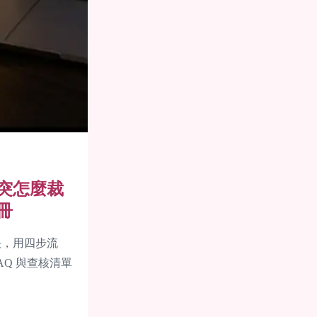
突怎麼裁
冊
決，用四步流
Q 與查核清單