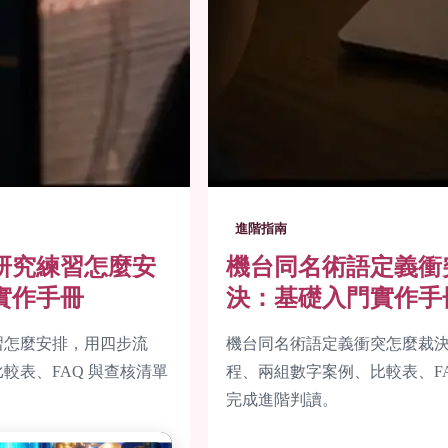
進階指南
研究練習怎麼安
機台同名術語定義衝
實作手冊
決：基礎入門實作手
習怎麼安排，用四步流
機台同名術語定義衝突怎麼裁
較表、FAQ 與查核清單
程、兩組數字案例、比較表、FA
完成進階判讀。