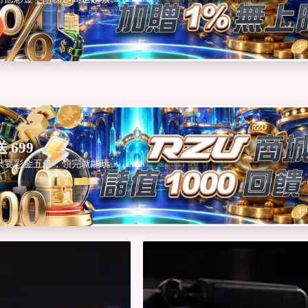
 699
只要彩金五倍，領完就能玩。