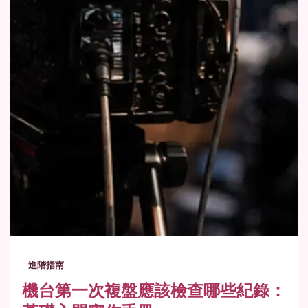
進階指南
機台第一次複盤應該檢查哪些紀錄：