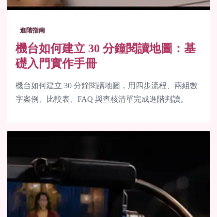
進階指南
機台如何建立 30 分鐘閱讀地圖：基
礎入門實作手冊
機台如何建立 30 分鐘閱讀地圖，用四步流程、兩組數
字案例、比較表、FAQ 與查核清單完成進階判讀。