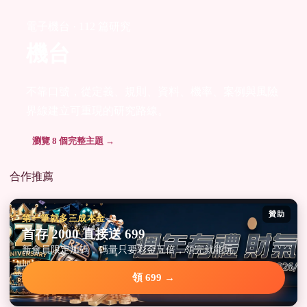
電子機台 · 112 篇研究
機台
不靠口號，從定義、規則、資料、機率、案例與風險
界線建立可重現的研究路線。
瀏覽 8 個完整主題 →
合作推薦
贊助
第一筆就多三成本金
首存 2000 直接送 699
新會員限定加碼，碼量只要彩金五倍，領完就能玩。
領 699 →