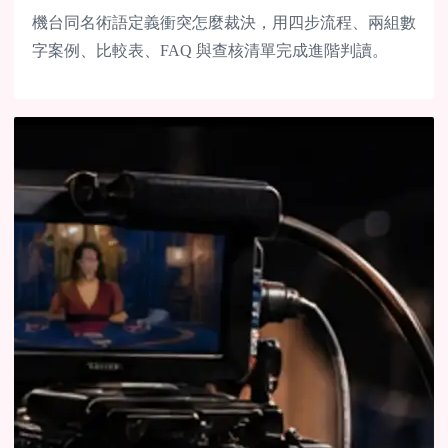
機台同名術語定義衝突怎麼裁決，用四步流程、兩組數
字案例、比較表、FAQ 與查核清單完成進階判讀。