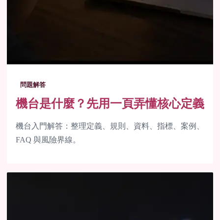
問題解答
機台是什麼？先用一頁弄懂核心定義
機台入門解答：整理定義、規則、資料、指標、案例、
FAQ 與風險界線。