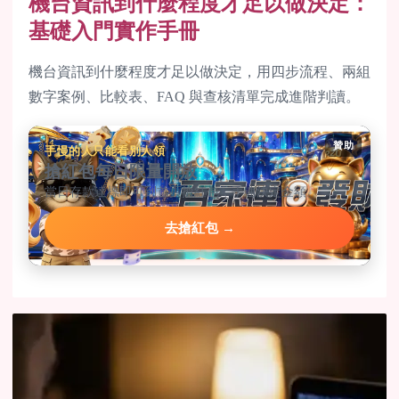
機台資訊到什麼程度才足以做決定：
基礎入門實作手冊
機台資訊到什麼程度才足以做決定，用四步流程、兩組
數字案例、比較表、FAQ 與查核清單完成進階判讀。
贊助
手慢的人只能看別人領
搶紅包每日限量開放
當日存款達標即可到首頁搶紅包，手速決定金額。
去搶紅包 →