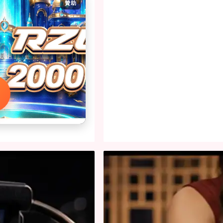
贊助
，
鎖
送