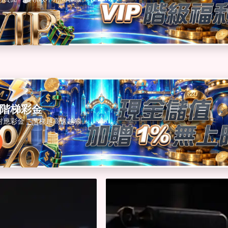
階梯彩金
對應彩金，階梯越高送越狠。