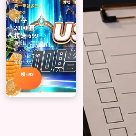
贊助
第一筆就多三
成本金
首存
2000 直
接送 699
新會員限定加
碼，碼量只要
彩金五倍，領
完就能玩。
領 699
→