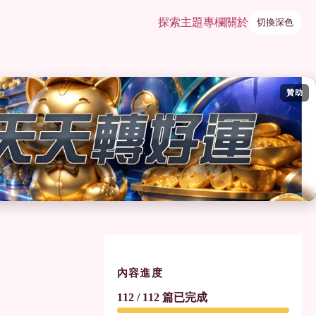
探索
主題
專欄
關於
切換深色
贊助
內容進度
112 / 112 篇已完成