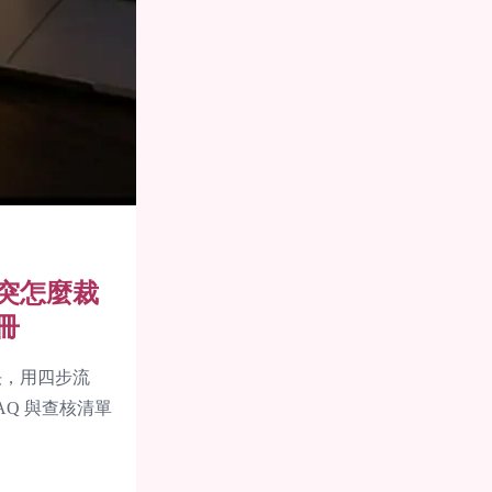
突怎麼裁
冊
決，用四步流
Q 與查核清單