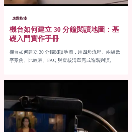
進階指南
機台如何建立 30 分鐘閱讀地圖：基
礎入門實作手冊
機台如何建立 30 分鐘閱讀地圖，用四步流程、兩組數
字案例、比較表、FAQ 與查核清單完成進階判讀。