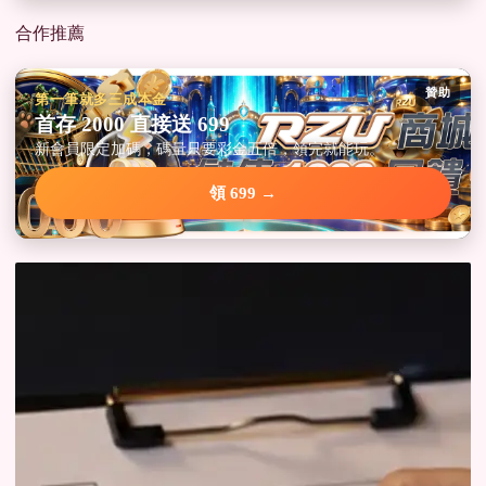
合作推薦
贊助
第一筆就多三成本金
首存 2000 直接送 699
新會員限定加碼，碼量只要彩金五倍，領完就能玩。
領 699 →