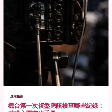
進階指南
機台第一次複盤應該檢查哪些紀錄：