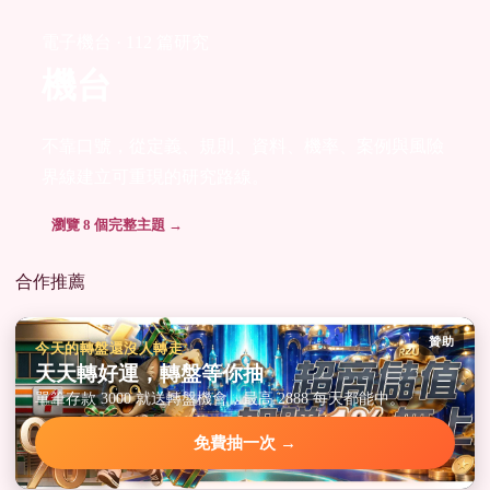
電子機台 · 112 篇研究
機台
不靠口號，從定義、規則、資料、機率、案例與風險
界線建立可重現的研究路線。
瀏覽 8 個完整主題 →
合作推薦
贊助
今天的轉盤還沒人轉走
天天轉好運，轉盤等你抽
單筆存款 3000 就送轉盤機會，最高 2888 每天都能中。
免費抽一次 →