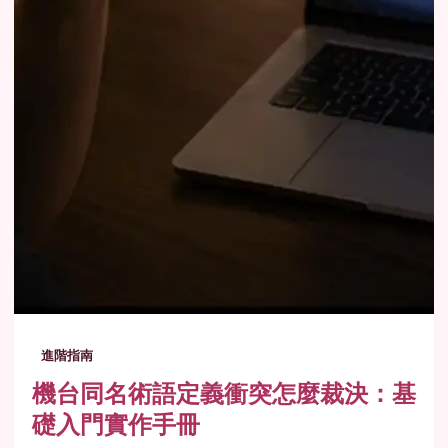
進階指南
機台同名術語定義衝突怎麼裁決：基
礎入門實作手冊