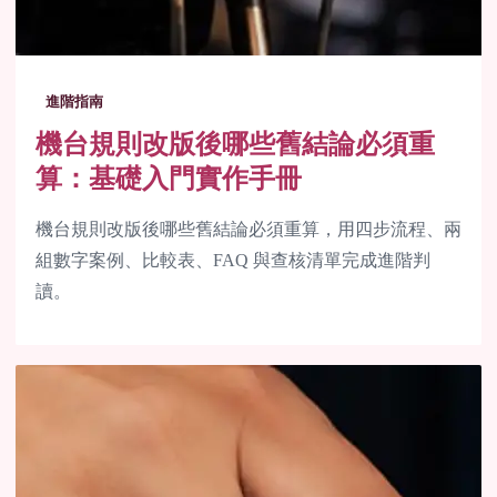
進階指南
機台規則改版後哪些舊結論必須重
算：基礎入門實作手冊
機台規則改版後哪些舊結論必須重算，用四步流程、兩
組數字案例、比較表、FAQ 與查核清單完成進階判
讀。