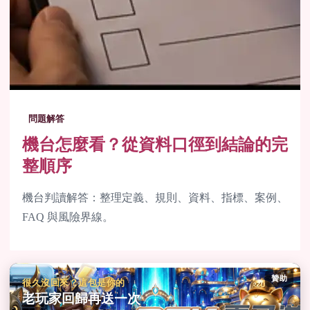
問題解答
機台怎麼看？從資料口徑到結論的完
整順序
機台判讀解答：整理定義、規則、資料、指標、案例、
FAQ 與風險界線。
贊助
很久沒回來？這包是你的
老玩家回歸再送一次