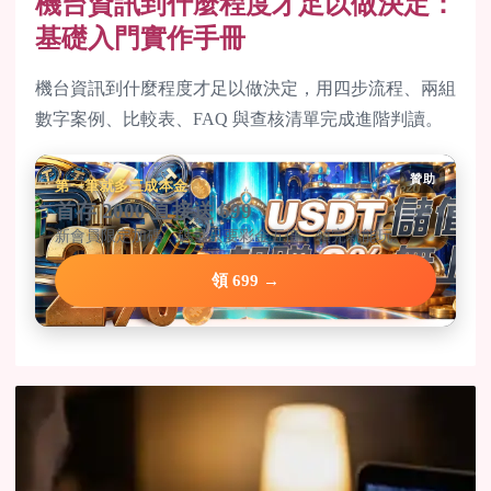
機台資訊到什麼程度才足以做決定：
基礎入門實作手冊
機台資訊到什麼程度才足以做決定，用四步流程、兩組
數字案例、比較表、FAQ 與查核清單完成進階判讀。
贊助
第一筆就多三成本金
首存 2000 直接送 699
新會員限定加碼，碼量只要彩金五倍，領完就能玩。
領 699 →