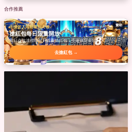
合作推薦
贊助
手慢的人只能看別人領
搶紅包每日限量開放
當日存款達標即可到首頁搶紅包，手速決定金額。
去搶紅包 →