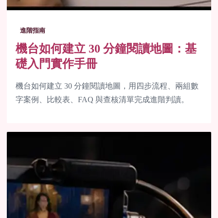
進階指南
機台如何建立 30 分鐘閱讀地圖：基
礎入門實作手冊
機台如何建立 30 分鐘閱讀地圖，用四步流程、兩組數
字案例、比較表、FAQ 與查核清單完成進階判讀。