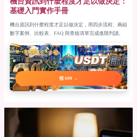
機台資訊到什麼程度才足以做決定：
基礎入門實作手冊
機台資訊到什麼程度才足以做決定，用四步流程、兩組
數字案例、比較表、FAQ 與查核清單完成進階判讀。
贊助
第一筆就多三成本金
首存 2000 直接送 699
新會員限定加碼，碼量只要彩金五倍，領完就能玩。
領 699 →