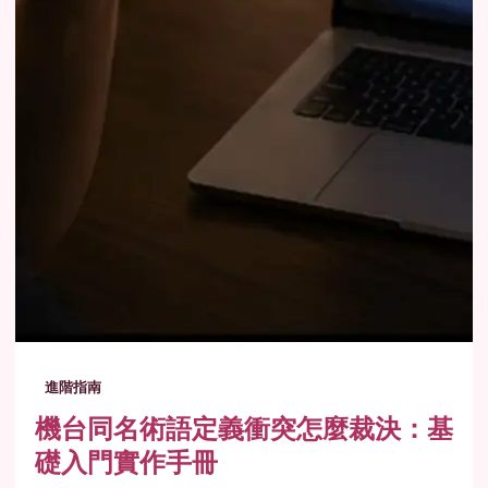
進階指南
機台同名術語定義衝突怎麼裁決：基
礎入門實作手冊