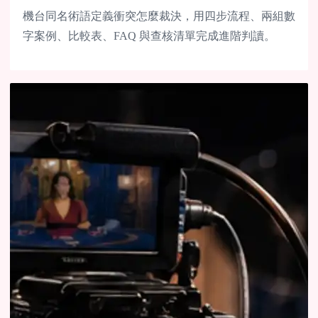
機台同名術語定義衝突怎麼裁決，用四步流程、兩組數
字案例、比較表、FAQ 與查核清單完成進階判讀。