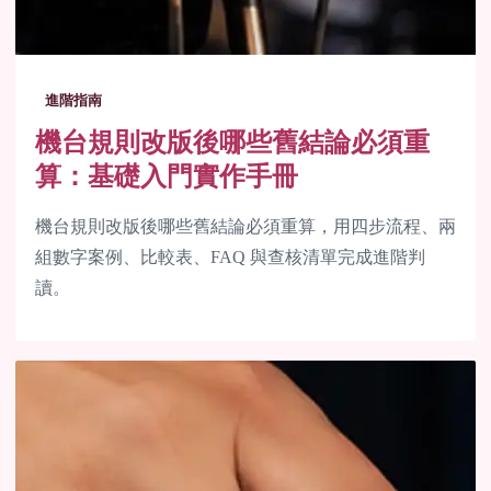
進階指南
機台規則改版後哪些舊結論必須重
算：基礎入門實作手冊
機台規則改版後哪些舊結論必須重算，用四步流程、兩
組數字案例、比較表、FAQ 與查核清單完成進階判
讀。