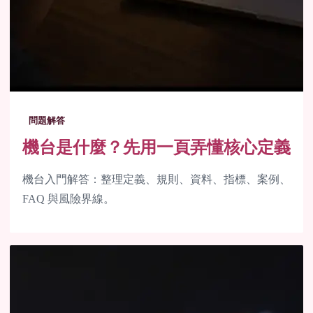
問題解答
機台是什麼？先用一頁弄懂核心定義
機台入門解答：整理定義、規則、資料、指標、案例、
FAQ 與風險界線。