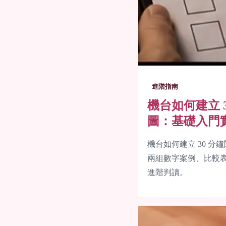
進階指南
機台如何建立 
圖：基礎入門
機台如何建立 30 
兩組數字案例、比較表
進階判讀。