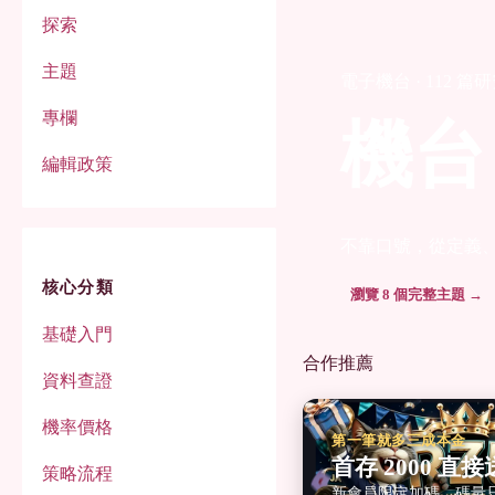
探索
主題
電子機台 · 112 篇
專欄
機台
編輯政策
不靠口號，從定義
核心分類
瀏覽 8 個完整主題 →
基礎入門
合作推薦
資料查證
機率價格
第一筆就多三成本金
首存 2000 直接送
策略流程
新會員限定加碼，碼量