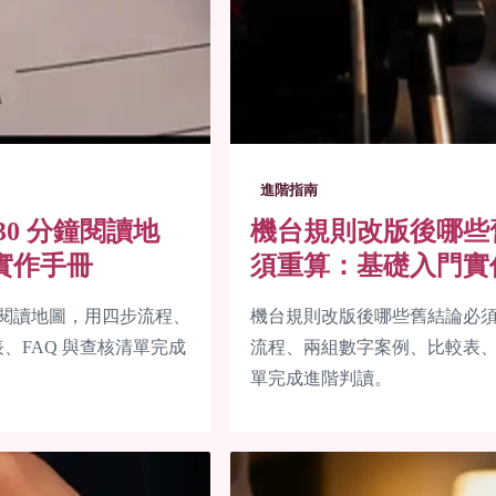
進階指南
30 分鐘閱讀地
機台規則改版後哪些
實作手冊
須重算：基礎入門實
分鐘閱讀地圖，用四步流程、
機台規則改版後哪些舊結論必
、FAQ 與查核清單完成
流程、兩組數字案例、比較表、F
單完成進階判讀。