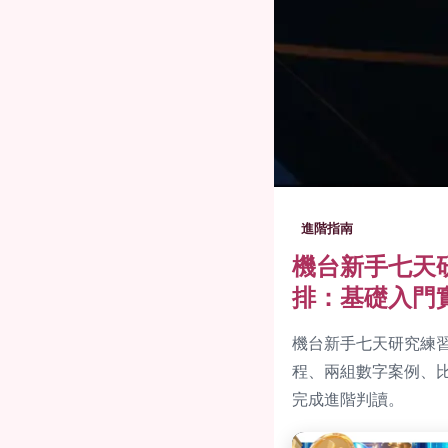
進階指南
機台新手七天
排：基礎入門
機台新手七天研究練
程、兩組數字案例、比
完成進階判讀。