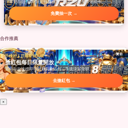
單筆存款 3000 就送轉盤機會，最高 2888 每天都能中。
免費抽一次 →
合作推薦
贊助
手慢的人只能看別人領
搶紅包每日限量開放
當日存款達標即可到首頁搶紅包，手速決定金額。
去搶紅包 →
×