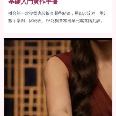
基礎入門實作手冊
機台第一次複盤應該檢查哪些紀錄，用四步流程、兩組
數字案例、比較表、FAQ 與查核清單完成進階判讀。