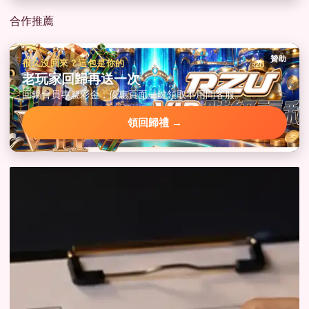
合作推薦
贊助
很久沒回來？這包是你的
老玩家回歸再送一次
回鍋會員專屬彩金，優惠頁面一鍵領取不用問客服。
領回歸禮 →