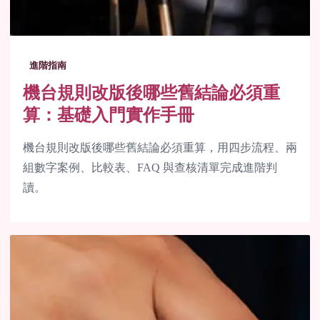
進階指南
機台規則改版後哪些舊結論必須重
算：基礎入門實作手冊
機台規則改版後哪些舊結論必須重算，用四步流程、兩
組數字案例、比較表、FAQ 與查核清單完成進階判
讀。