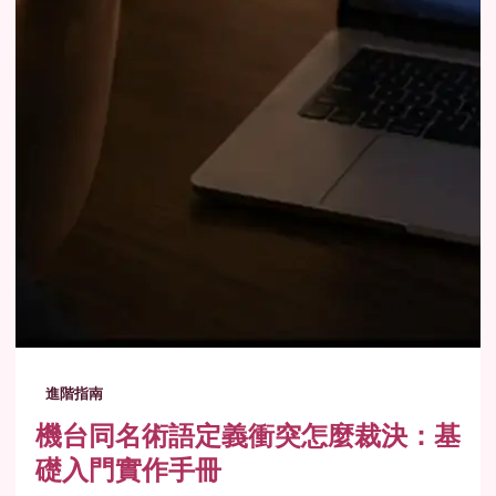
進階指南
機台同名術語定義衝突怎麼裁決：基
礎入門實作手冊