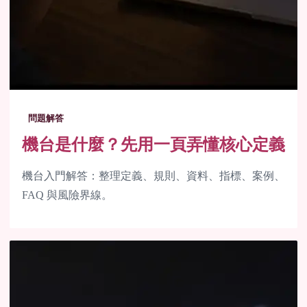
問題解答
機台是什麼？先用一頁弄懂核心定義
機台入門解答：整理定義、規則、資料、指標、案例、
FAQ 與風險界線。