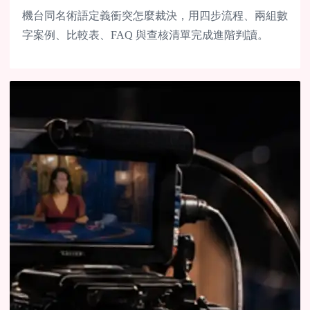
機台同名術語定義衝突怎麼裁決，用四步流程、兩組數
字案例、比較表、FAQ 與查核清單完成進階判讀。