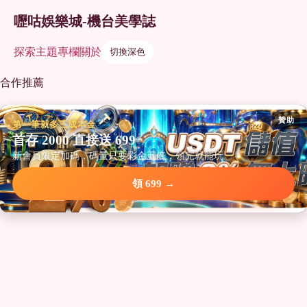
嚦咕娛樂城-機台美學誌
探索
主題
專欄
關於
切換深色
合作推薦
贊助
第一筆就多三成本金
首存 2000 直接送 699
新會員限定加碼，碼量只要彩金五倍，領完就能玩。
領 699 →