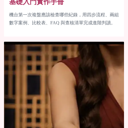
基礎入門實作手冊
機台第一次複盤應該檢查哪些紀錄，用四步流程、兩組
數字案例、比較表、FAQ 與查核清單完成進階判讀。