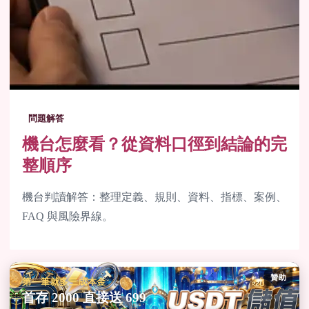
問題解答
機台怎麼看？從資料口徑到結論的完
整順序
機台判讀解答：整理定義、規則、資料、指標、案例、
FAQ 與風險界線。
贊助
第一筆就多三成本金
首存 2000 直接送 699