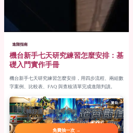
進階指南
機台新手七天研究練習怎麼安排：基
礎入門實作手冊
機台新手七天研究練習怎麼安排，用四步流程、兩組數
字案例、比較表、FAQ 與查核清單完成進階判讀。
贊助
今天的轉盤還沒人轉走
天天轉好運，轉盤等你抽
單筆存款 3000 就送轉盤機會，最高 2888 每天都能中。
免費抽一次 →