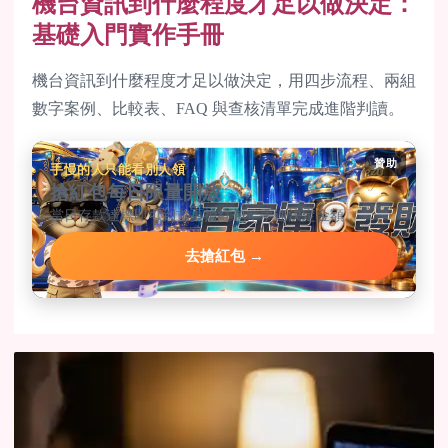
機台資訊到什麼程度才足以做決定：
基礎入門實作手冊
機台資訊到什麼程度才足以做決定，用四步流程、兩組
數字案例、比較表、FAQ 與查核清單完成進階判讀。
贊助
手慢的人只能看別人領
搶紅包每日限量開放
當日存款達標即可到首頁搶紅包，手速決定金額。
去搶紅包 →