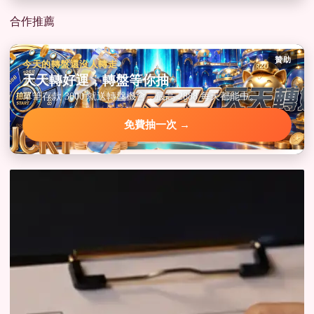
合作推薦
贊助
今天的轉盤還沒人轉走
天天轉好運，轉盤等你抽
單筆存款 3000 就送轉盤機會，最高 2888 每天都能中。
免費抽一次 →