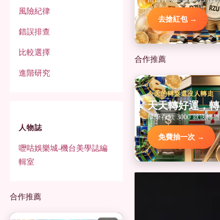
風險紀律
去搶紅包 →
錯誤排查
比較選擇
合作推薦
進階研究
今天的轉盤還沒人轉走
天天轉好運，轉
單筆存款 3000 就送轉
人物誌
免費抽一次 →
嚦咕娛樂城-機台美學誌編
輯室
合作推薦