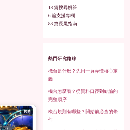
18 篇搜尋解答
6 篇支援專欄
88 篇長尾指南
熱門研究路線
機台是什麼？先用一頁弄懂核心定
義
機台怎麼看？從資料口徑到結論的
完整順序
機台規則有哪些？開始前必查的條
贊助
件