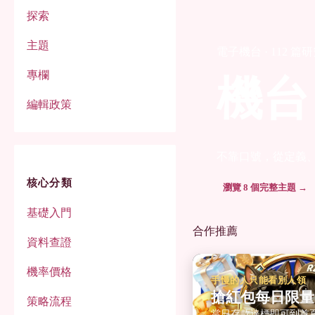
探索
主題
電子機台 · 112 篇
專欄
機台
編輯政策
不靠口號，從定義
核心分類
瀏覽 8 個完整主題 →
基礎入門
合作推薦
資料查證
機率價格
手慢的人只能看別人領
搶紅包每日限量
策略流程
當日存款達標即可到首