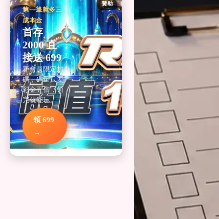
贊助
第一筆就多三
成本金
首存
2000 直
接送 699
新會員限定加
碼，碼量只要
彩金五倍，領
完就能玩。
領 699
→