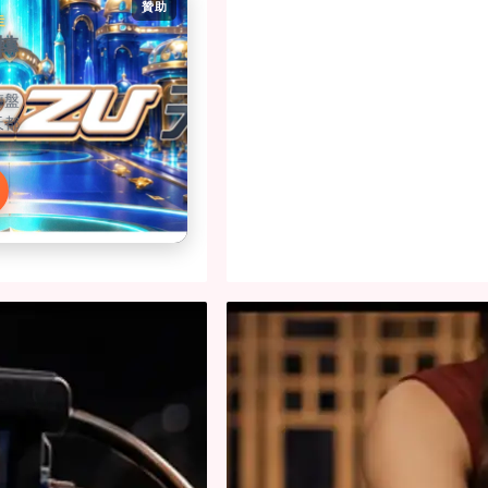
贊助
走
轉
轉盤
天都