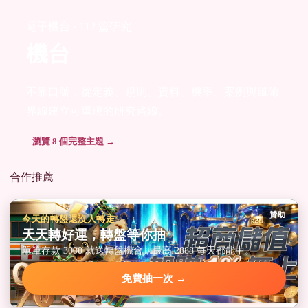
電子機台 · 112 篇研究
機台
不靠口號，從定義、規則、資料、機率、案例與風險
界線建立可重現的研究路線。
瀏覽 8 個完整主題 →
合作推薦
贊助
今天的轉盤還沒人轉走
天天轉好運，轉盤等你抽
單筆存款 3000 就送轉盤機會，最高 2888 每天都能中。
免費抽一次 →