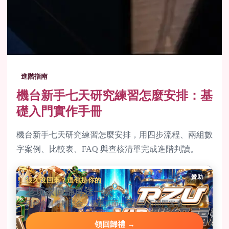
進階指南
機台新手七天研究練習怎麼安排：基
礎入門實作手冊
機台新手七天研究練習怎麼安排，用四步流程、兩組數
字案例、比較表、FAQ 與查核清單完成進階判讀。
贊助
很久沒回來？這包是你的
老玩家回歸再送一次
回鍋會員專屬彩金，優惠頁面一鍵領取不用問客服。
領回歸禮 →