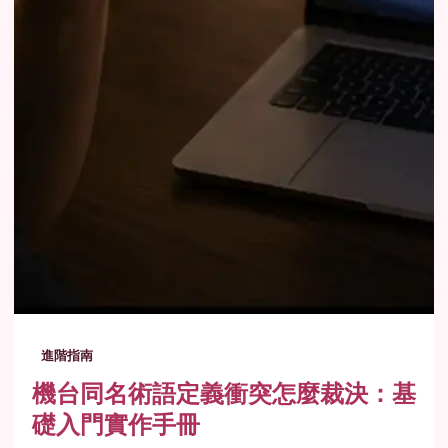
進階指南
機台同名術語定義衝突怎麼裁決：基
礎入門實作手冊