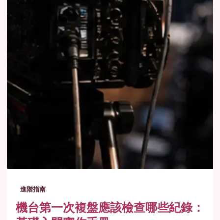
進階指南
機台第一次複盤應該檢查哪些紀錄：