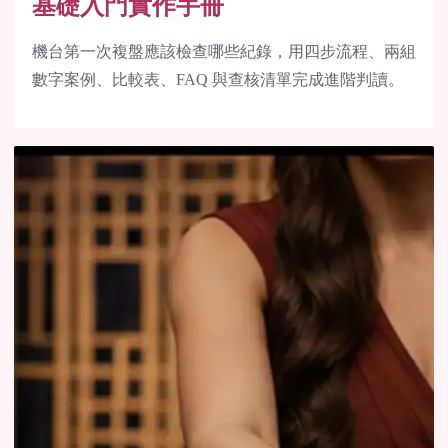
基礎入門實作手冊
機台第一次複盤應該檢查哪些紀錄，用四步流程、兩組
數字案例、比較表、FAQ 與查核清單完成進階判讀。