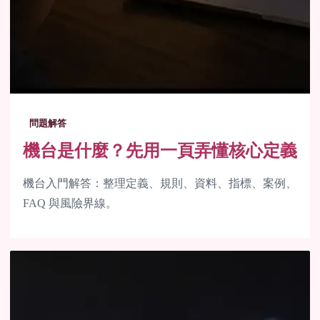
問題解答
機台是什麼？先用一頁弄懂核心定義
機台入門解答：整理定義、規則、資料、指標、案例、
FAQ 與風險界線。