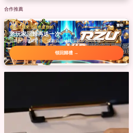
合作推薦
贊助
很久沒回來？這包是你的
老玩家回歸再送一次
回鍋會員專屬彩金，優惠頁面一鍵領取不用問客服。
領回歸禮 →