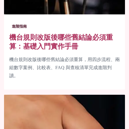
進階指南
機台規則改版後哪些舊結論必須重
算：基礎入門實作手冊
機台規則改版後哪些舊結論必須重算，用四步流程、兩
組數字案例、比較表、FAQ 與查核清單完成進階判
讀。