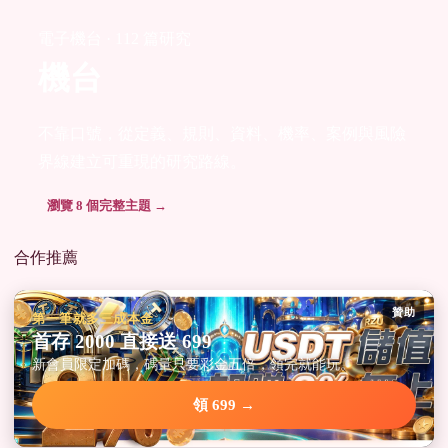
電子機台 · 112 篇研究
機台
不靠口號，從定義、規則、資料、機率、案例與風險
界線建立可重現的研究路線。
瀏覽 8 個完整主題 →
合作推薦
贊助
第一筆就多三成本金
首存 2000 直接送 699
新會員限定加碼，碼量只要彩金五倍，領完就能玩。
領 699 →