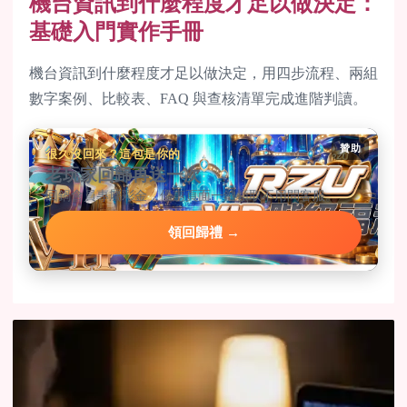
機台資訊到什麼程度才足以做決定：
基礎入門實作手冊
機台資訊到什麼程度才足以做決定，用四步流程、兩組
數字案例、比較表、FAQ 與查核清單完成進階判讀。
贊助
很久沒回來？這包是你的
老玩家回歸再送一次
回鍋會員專屬彩金，優惠頁面一鍵領取不用問客服。
領回歸禮 →