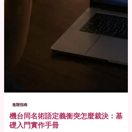
進階指南
機台同名術語定義衝突怎麼裁決：基
礎入門實作手冊