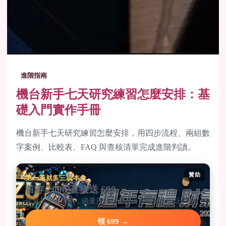
進階指南
機台新手七天研究練習怎麼安排：基
礎入門實作手冊
機台新手七天研究練習怎麼安排，用四步流程、兩組數
字案例、比較表、FAQ 與查核清單完成進階判讀。
贊助
第一筆就多三成本金
首存 2000 直接送 699
新會員限定加碼，碼量只要彩金五倍，領完就能玩。
領 699 →