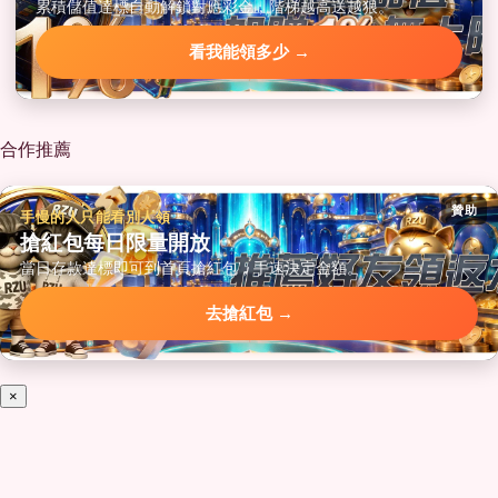
累積儲值達標自動解鎖對應彩金，階梯越高送越狠。
看我能領多少 →
合作推薦
贊助
手慢的人只能看別人領
搶紅包每日限量開放
當日存款達標即可到首頁搶紅包，手速決定金額。
去搶紅包 →
×