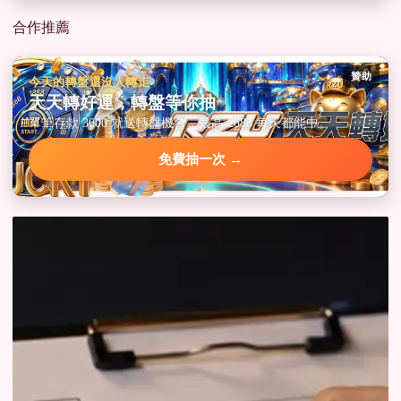
合作推薦
贊助
今天的轉盤還沒人轉走
天天轉好運，轉盤等你抽
單筆存款 3000 就送轉盤機會，最高 2888 每天都能中。
免費抽一次 →