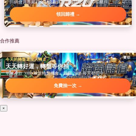
回鍋會員專屬彩金，優惠頁面一鍵領取不用問客服。
領回歸禮 →
合作推薦
贊助
今天的轉盤還沒人轉走
天天轉好運，轉盤等你抽
單筆存款 3000 就送轉盤機會，最高 2888 每天都能中。
免費抽一次 →
×