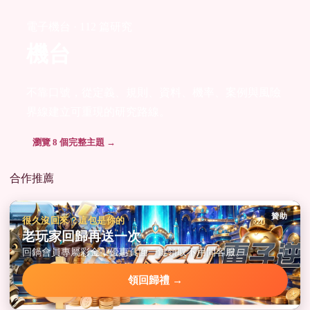
電子機台 · 112 篇研究
機台
不靠口號，從定義、規則、資料、機率、案例與風險
界線建立可重現的研究路線。
瀏覽 8 個完整主題 →
合作推薦
贊助
很久沒回來？這包是你的
老玩家回歸再送一次
回鍋會員專屬彩金，優惠頁面一鍵領取不用問客服。
領回歸禮 →