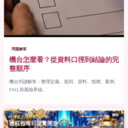
問題解答
機台怎麼看？從資料口徑到結論的完
整順序
機台判讀解答：整理定義、規則、資料、指標、案例、
FAQ 與風險界線。
贊助
手慢的人只能看別人領
搶紅包每日限量開放