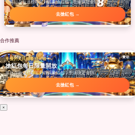
當日存款達標即可到首頁搶紅包，手速決定金額。
去搶紅包 →
合作推薦
贊助
手慢的人只能看別人領
搶紅包每日限量開放
當日存款達標即可到首頁搶紅包，手速決定金額。
去搶紅包 →
×