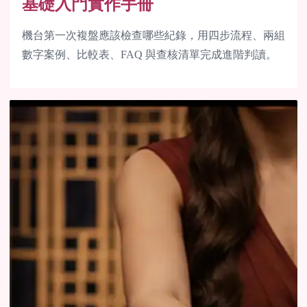
基礎入門實作手冊
機台第一次複盤應該檢查哪些紀錄，用四步流程、兩組
數字案例、比較表、FAQ 與查核清單完成進階判讀。