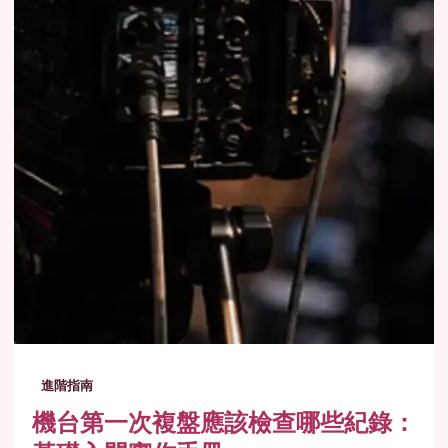
進階指南
機台第一次複盤應該檢查哪些紀錄：