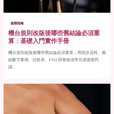
進階指南
機台規則改版後哪些舊結論必須重
算：基礎入門實作手冊
機台規則改版後哪些舊結論必須重算，用四步流程、兩
組數字案例、比較表、FAQ 與查核清單完成進階判
讀。