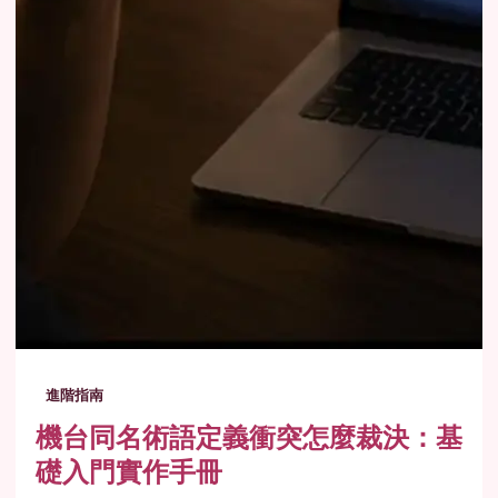
進階指南
機台同名術語定義衝突怎麼裁決：基
礎入門實作手冊