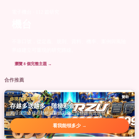
電子機台 · 112 篇研究
機台
不靠口號，從定義、規則、資料、機率、案例與風險
界線建立可重現的研究路線。
瀏覽 8 個完整主題 →
合作推薦
贊助
你現在卡在哪一階？
存越多送越多，階梯彩金
累積儲值達標自動解鎖對應彩金，階梯越高送越狠。
看我能領多少 →