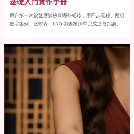
基礎入門實作手冊
機台第一次複盤應該檢查哪些紀錄，用四步流程、兩組
數字案例、比較表、FAQ 與查核清單完成進階判讀。