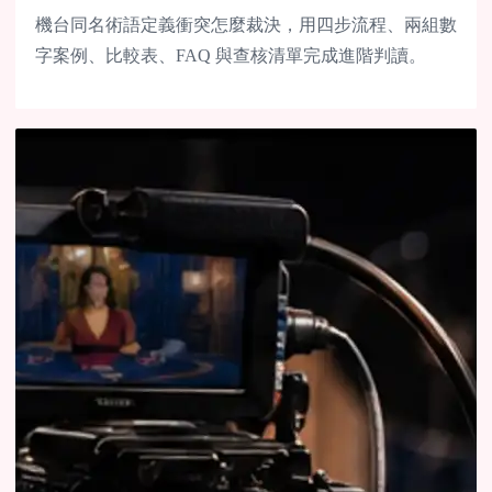
機台同名術語定義衝突怎麼裁決，用四步流程、兩組數
字案例、比較表、FAQ 與查核清單完成進階判讀。