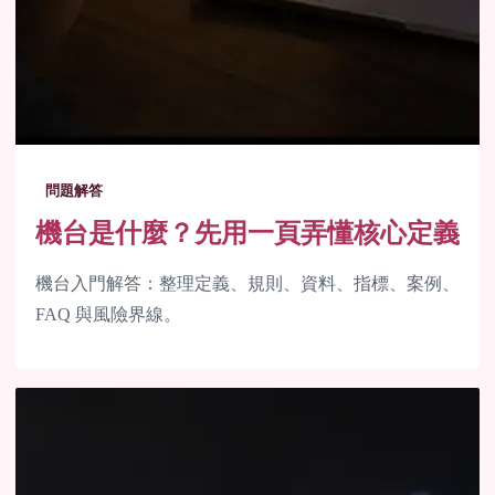
問題解答
機台是什麼？先用一頁弄懂核心定義
機台入門解答：整理定義、規則、資料、指標、案例、
FAQ 與風險界線。