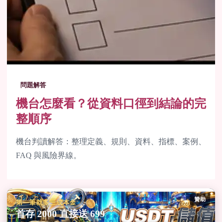
問題解答
機台怎麼看？從資料口徑到結論的完
整順序
機台判讀解答：整理定義、規則、資料、指標、案例、
FAQ 與風險界線。
贊助
第一筆就多三成本金
首存 2000 直接送 699