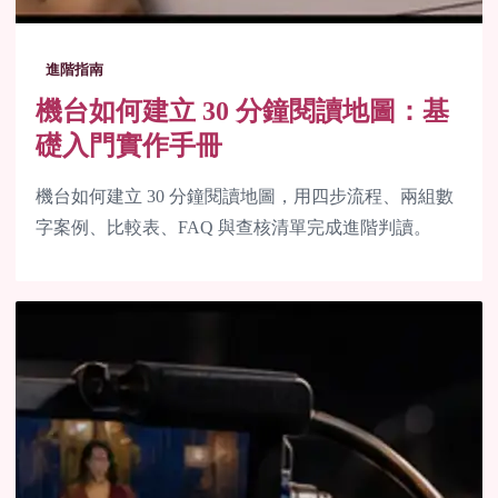
進階指南
機台如何建立 30 分鐘閱讀地圖：基
礎入門實作手冊
機台如何建立 30 分鐘閱讀地圖，用四步流程、兩組數
字案例、比較表、FAQ 與查核清單完成進階判讀。