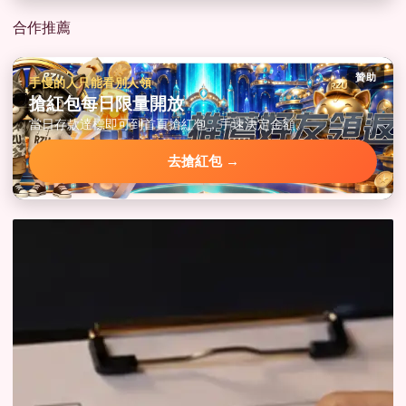
合作推薦
贊助
手慢的人只能看別人領
搶紅包每日限量開放
當日存款達標即可到首頁搶紅包，手速決定金額。
去搶紅包 →