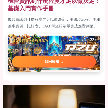
機台資訊到什麼程度才足以做決定：
基礎入門實作手冊
機台資訊到什麼程度才足以做決定，用四步流程、兩組
數字案例、比較表、FAQ 與查核清單完成進階判讀。
贊助
很久沒回來？這包是你的
老玩家回歸再送一次
回鍋會員專屬彩金，優惠頁面一鍵領取不用問客服。
領回歸禮 →