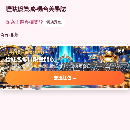
嚦咕娛樂城-機台美學誌
探索
主題
專欄
關於
切換深色
合作推薦
贊助
手慢的人只能看別人領
搶紅包每日限量開放
當日存款達標即可到首頁搶紅包，手速決定金額。
去搶紅包 →