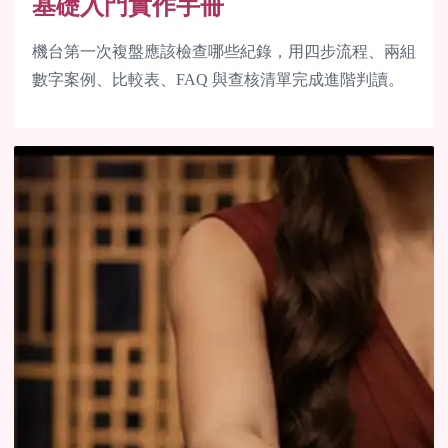
基礎入門實作手冊
機台第一次複盤應該檢查哪些紀錄，用四步流程、兩組
數字案例、比較表、FAQ 與查核清單完成進階判讀。