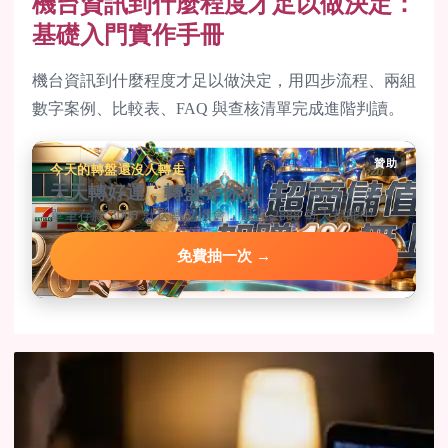
機台資訊到什麼程度才足以做決定：
基礎入門實作手冊
機台資訊到什麼程度才足以做決定，用四步流程、兩組
數字案例、比較表、FAQ 與查核清單完成進階判讀。
贊助
今天的轉盤還沒人轉走
天天轉好運，轉盤等你抽
單筆存款 3000 就送轉盤機會，最高 2888 每天都能中。
免費抽一次 →