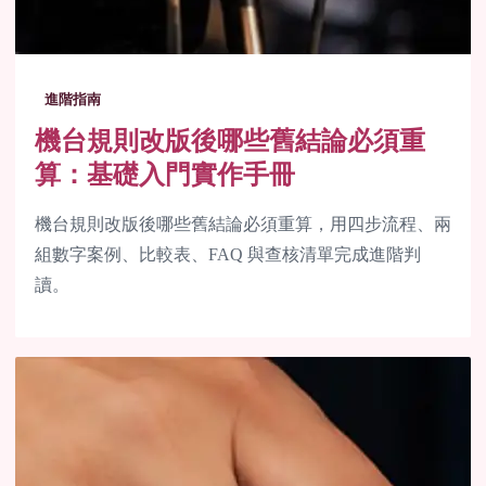
進階指南
機台規則改版後哪些舊結論必須重
算：基礎入門實作手冊
機台規則改版後哪些舊結論必須重算，用四步流程、兩
組數字案例、比較表、FAQ 與查核清單完成進階判
讀。