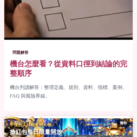
問題解答
機台怎麼看？從資料口徑到結論的完
整順序
機台判讀解答：整理定義、規則、資料、指標、案例、
FAQ 與風險界線。
贊助
手慢的人只能看別人領
搶紅包每日限量開放