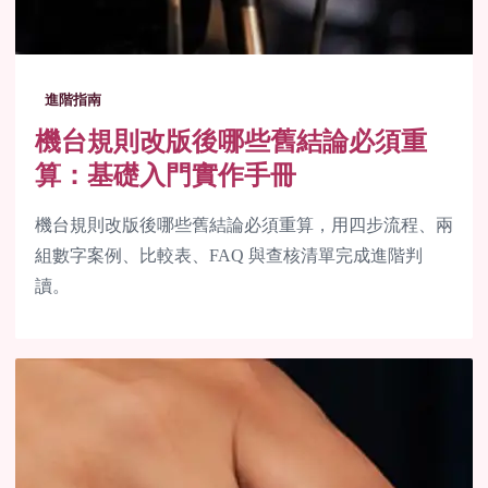
進階指南
機台規則改版後哪些舊結論必須重
算：基礎入門實作手冊
機台規則改版後哪些舊結論必須重算，用四步流程、兩
組數字案例、比較表、FAQ 與查核清單完成進階判
讀。