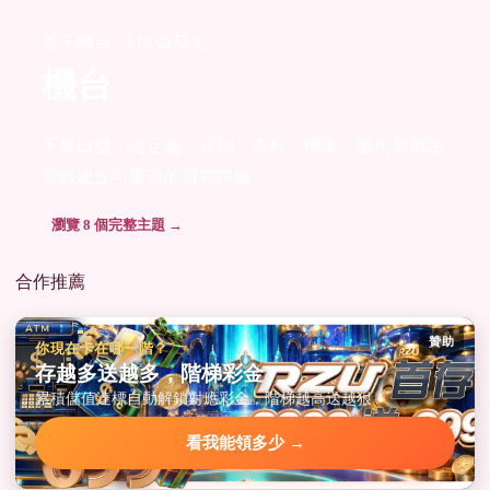
電子機台 · 112 篇研究
機台
不靠口號，從定義、規則、資料、機率、案例與風險
界線建立可重現的研究路線。
瀏覽 8 個完整主題 →
合作推薦
贊助
你現在卡在哪一階？
存越多送越多，階梯彩金
累積儲值達標自動解鎖對應彩金，階梯越高送越狠。
看我能領多少 →