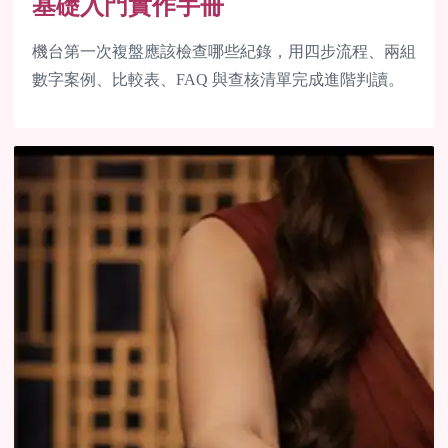
基礎入門實作手冊
機台第一次複盤應該檢查哪些紀錄，用四步流程、兩組
數字案例、比較表、FAQ 與查核清單完成進階判讀。