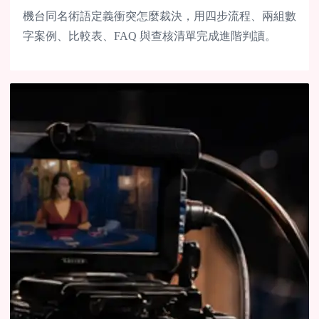
機台同名術語定義衝突怎麼裁決，用四步流程、兩組數
字案例、比較表、FAQ 與查核清單完成進階判讀。