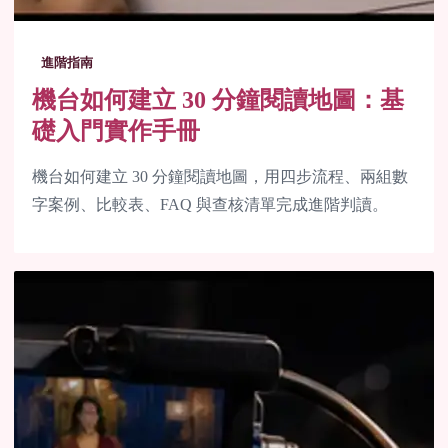
進階指南
機台如何建立 30 分鐘閱讀地圖：基
礎入門實作手冊
機台如何建立 30 分鐘閱讀地圖，用四步流程、兩組數
字案例、比較表、FAQ 與查核清單完成進階判讀。