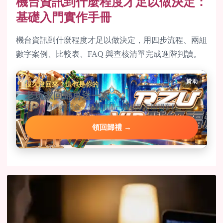
機台資訊到什麼程度才足以做決定：
基礎入門實作手冊
機台資訊到什麼程度才足以做決定，用四步流程、兩組
數字案例、比較表、FAQ 與查核清單完成進階判讀。
贊助
很久沒回來？這包是你的
老玩家回歸再送一次
回鍋會員專屬彩金，優惠頁面一鍵領取不用問客服。
領回歸禮 →