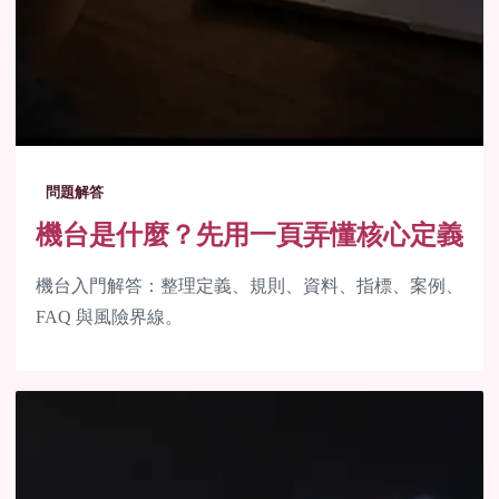
問題解答
機台是什麼？先用一頁弄懂核心定義
機台入門解答：整理定義、規則、資料、指標、案例、
FAQ 與風險界線。