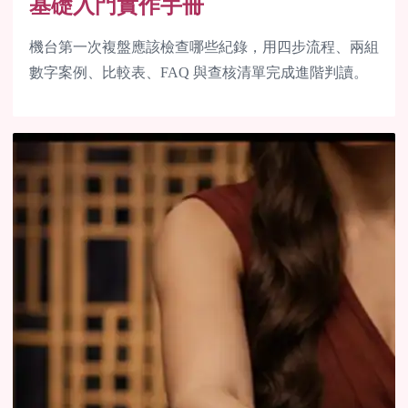
基礎入門實作手冊
機台第一次複盤應該檢查哪些紀錄，用四步流程、兩組
數字案例、比較表、FAQ 與查核清單完成進階判讀。