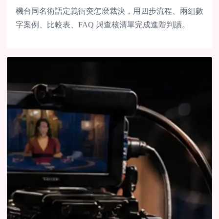
機台同名術語定義衝突怎麼裁決，用四步流程、兩組數
字案例、比較表、FAQ 與查核清單完成進階判讀。