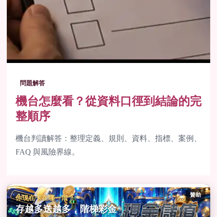
問題解答
機台怎麼看？從資料口徑到結論的完
整順序
機台判讀解答：整理定義、規則、資料、指標、案例、
FAQ 與風險界線。
贊助
你現在卡在哪一階？
存越多送越多，階梯彩金