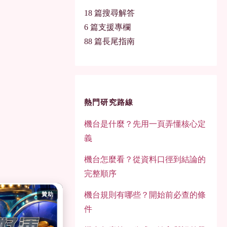
18 篇搜尋解答
6 篇支援專欄
88 篇長尾指南
熱門研究路線
機台是什麼？先用一頁弄懂核心定
義
機台怎麼看？從資料口徑到結論的
完整順序
機台規則有哪些？開始前必查的條
贊助
件