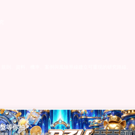
研究
、規則、資料、機率、案例與風險界線建立可重現的研究路線。
盤等你抽
盤機會，最高 2888 每天都能中。