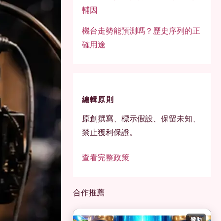
輔因
機台走勢能預測嗎？歷史序列的正
確用途
編輯原則
原創撰寫、標示假設、保留未知、
禁止獲利保證。
查看完整政策
合作推薦
贊助