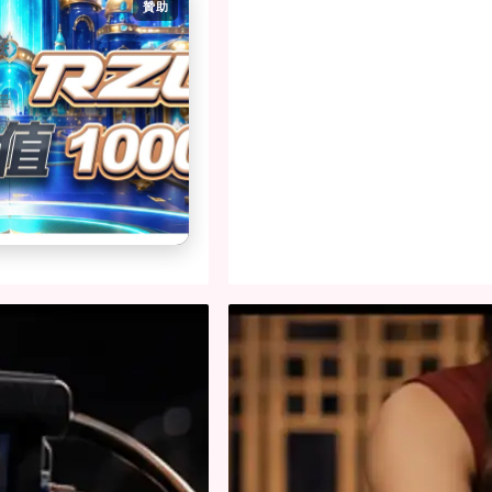
贊助
接
量
就