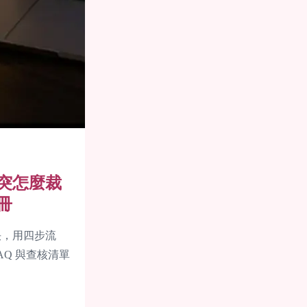
突怎麼裁
冊
決，用四步流
Q 與查核清單