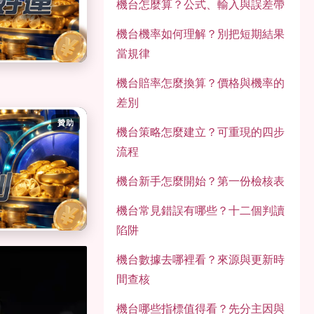
機台怎麼算？公式、輸入與誤差帶
機台機率如何理解？別把短期結果
當規律
機台賠率怎麼換算？價格與機率的
差別
贊助
機台策略怎麼建立？可重現的四步
流程
機台新手怎麼開始？第一份檢核表
機台常見錯誤有哪些？十二個判讀
陷阱
機台數據去哪裡看？來源與更新時
間查核
機台哪些指標值得看？先分主因與