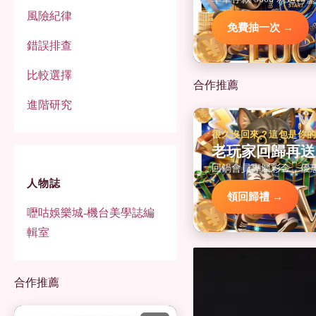
風險紀律
免費抽一次 →
錯誤排查
比較選擇
合作推薦
進階研究
很久沒回來？這包是你
老玩家回歸再送
回鍋會員專屬彩金，優
人物誌
領回歸禮 →
嚦咕娛樂城-機台美學誌編
輯室
合作推薦