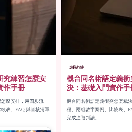
進階指南
研究練習怎麼安
機台同名術語定義衝
實作手冊
決：基礎入門實作手
習怎麼安排，用四步流
機台同名術語定義衝突怎麼裁
較表、FAQ 與查核清單
程、兩組數字案例、比較表、FA
完成進階判讀。