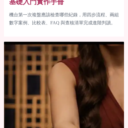
基礎入門實作手冊
機台第一次複盤應該檢查哪些紀錄，用四步流程、兩組
數字案例、比較表、FAQ 與查核清單完成進階判讀。