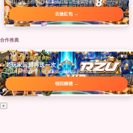
當日存款達標即可到首頁搶紅包，手速決定金額。
去搶紅包 →
合作推薦
贊助
很久沒回來？這包是你的
老玩家回歸再送一次
回鍋會員專屬彩金，優惠頁面一鍵領取不用問客服。
領回歸禮 →
×