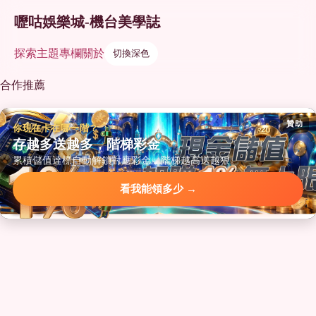
嚦咕娛樂城-機台美學誌
探索
主題
專欄
關於
切換深色
合作推薦
贊助
你現在卡在哪一階？
存越多送越多，階梯彩金
累積儲值達標自動解鎖對應彩金，階梯越高送越狠。
看我能領多少 →