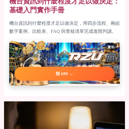
機台資訊到什麼程度才足以做決定：
基礎入門實作手冊
機台資訊到什麼程度才足以做決定，用四步流程、兩組
數字案例、比較表、FAQ 與查核清單完成進階判讀。
贊助
第一筆就多三成本金
首存 2000 直接送 699
新會員限定加碼，碼量只要彩金五倍，領完就能玩。
領 699 →