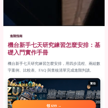
進階指南
機台新手七天研究練習怎麼安排：基
礎入門實作手冊
機台新手七天研究練習怎麼安排，用四步流程、兩組數
字案例、比較表、FAQ 與查核清單完成進階判讀。
贊助
第一筆就多三成本金
首存 2000 直接送 699
新會員限定加碼，碼量只要彩金五倍，領完就能玩。
領 699 →