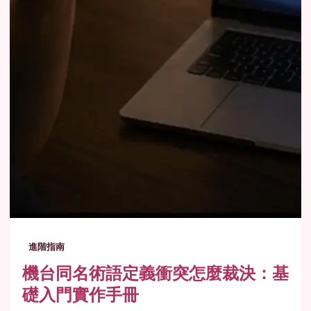
進階指南
機台同名術語定義衝突怎麼裁決：基
礎入門實作手冊