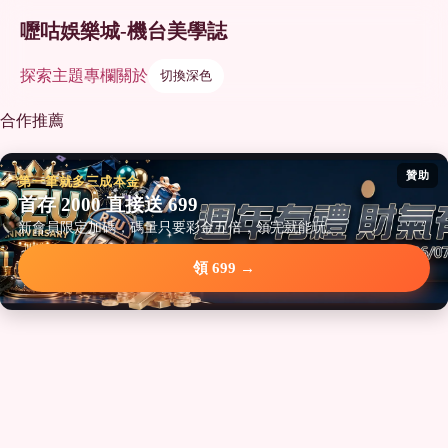
嚦咕娛樂城-機台美學誌
探索
主題
專欄
關於
切換深色
合作推薦
贊助
第一筆就多三成本金
首存 2000 直接送 699
新會員限定加碼，碼量只要彩金五倍，領完就能玩。
領 699 →