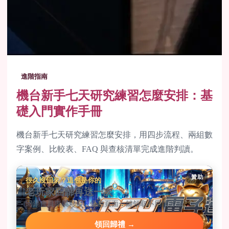
進階指南
機台新手七天研究練習怎麼安排：基
礎入門實作手冊
機台新手七天研究練習怎麼安排，用四步流程、兩組數
字案例、比較表、FAQ 與查核清單完成進階判讀。
贊助
很久沒回來？這包是你的
老玩家回歸再送一次
回鍋會員專屬彩金，優惠頁面一鍵領取不用問客服。
領回歸禮 →