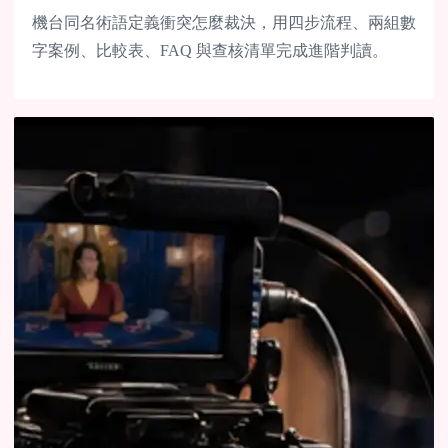
機台同名術語定義衝突怎麼裁決，用四步流程、兩組數
字案例、比較表、FAQ 與查核清單完成進階判讀。