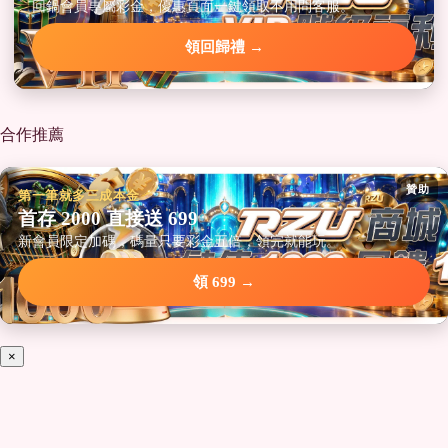
回鍋會員專屬彩金，優惠頁面一鍵領取不用問客服。
領回歸禮 →
合作推薦
贊助
第一筆就多三成本金
首存 2000 直接送 699
新會員限定加碼，碼量只要彩金五倍，領完就能玩。
領 699 →
×