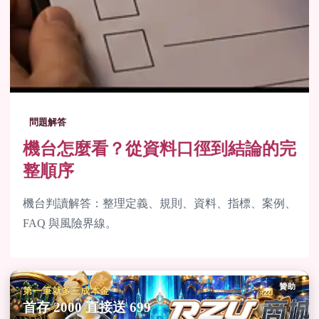
問題解答
機台怎麼看？從資料口徑到結論的完
整順序
機台判讀解答：整理定義、規則、資料、指標、案例、
FAQ 與風險界線。
贊助
第一筆就多三成本金
首存 2000 直接送 699