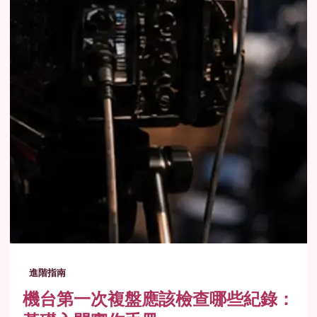
進階指南
機台第一次複盤應該檢查哪些紀錄：