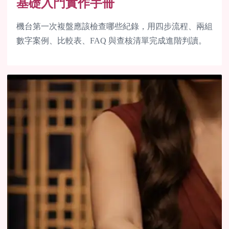
基礎入門實作手冊
機台第一次複盤應該檢查哪些紀錄，用四步流程、兩組
數字案例、比較表、FAQ 與查核清單完成進階判讀。