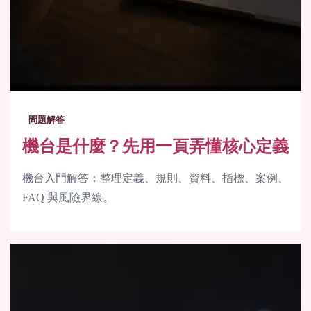
問題解答
機台是什麼？先用一頁弄懂核心定義
機台入門解答：整理定義、規則、資料、指標、案例、
FAQ 與風險界線。