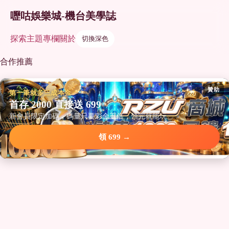
嚦咕娛樂城-機台美學誌
探索
主題
專欄
關於
切換深色
合作推薦
贊助
第一筆就多三成本金
首存 2000 直接送 699
新會員限定加碼，碼量只要彩金五倍，領完就能玩。
領 699 →